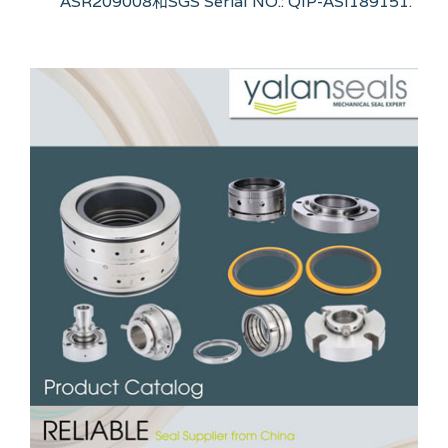
ASR209008和SGS Serial NO.: QIP-ASI189151.