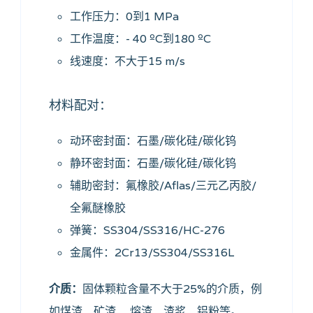
工作压力：0到1 MPa
工作温度：- 40 ºC到180 ºC
线速度：不大于15 m/s
材料配对：
动环密封面：石墨/碳化硅/碳化钨
静环密封面：石墨/碳化硅/碳化钨
辅助密封：氟橡胶/Aflas/三元乙丙胶/
全氟醚橡胶
弹簧：SS304/SS316/HC-276
金属件：2Cr13/SS304/SS316L
介质：
固体颗粒含量不大于25%的介质，例
如煤渣、矿渣、 熔渣、渣浆、铝粉等。